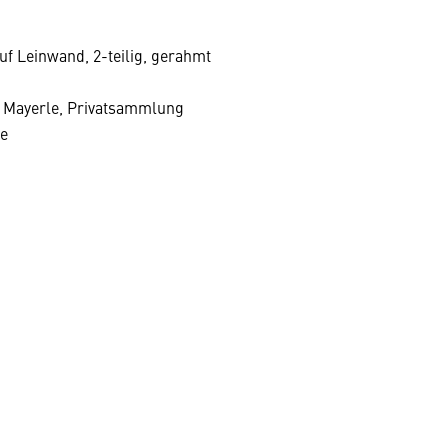
auf Leinwand, 2-teilig, gerahmt
d Mayerle, Privatsammlung
le
MANFRED MAYERLE
WERK