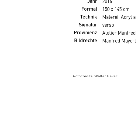
Jahr
2016
Format
150 x 145 cm
Technik
Malerei, Acryl 
Signatur
verso
Provinienz
Atelier Manfre
Bildrechte
Manfred Mayer
Fotocredits:
Walter Bayer
WAS WIR TUN
AKTUELLES