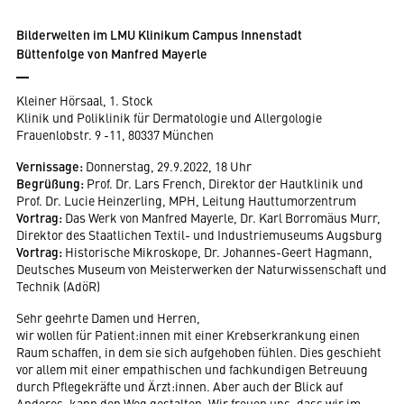
Bilderwelten im LMU Klinikum Campus Innenstadt
Büttenfolge von Manfred Mayerle
Kleiner Hörsaal, 1. Stock
Klinik und Poliklinik für Dermatologie und Allergologie
Frauenlobstr. 9 -11, 80337 München
Vernissage:
Donnerstag, 29.9.2022, 18 Uhr
Begrüßung:
Prof. Dr. Lars French, Direktor der Hautklinik und
Prof. Dr. Lucie Heinzerling, MPH, Leitung Hauttumorzentrum
Vortrag:
Das Werk von Manfred Mayerle, Dr. Karl Borromäus Murr,
Direktor des Staatlichen Textil- und Industriemuseums Augsburg
Vortrag:
Historische Mikroskope, Dr. Johannes-Geert Hagmann,
Deutsches Museum von Meisterwerken der Naturwissenschaft und
Technik (AdöR)
Sehr geehrte Damen und Herren,
wir wollen für Patient:innen mit einer Krebserkrankung einen
Raum schaffen, in dem sie sich aufgehoben fühlen. Dies geschieht
vor allem mit einer empathischen und fachkundigen Betreuung
durch Pflegekräfte und Ärzt:innen. Aber auch der Blick auf
Anderes, kann den Weg gestalten. Wir freuen uns, dass wir im